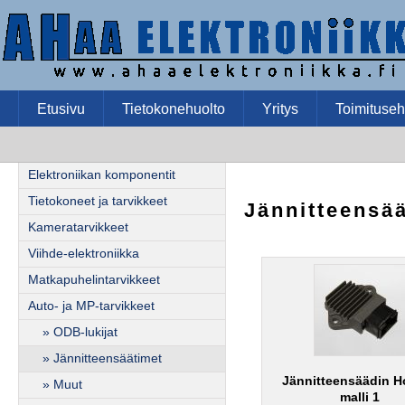
Etusivu
Tietokonehuolto
Yritys
Toimituseh
Elektroniikan komponentit
Tietokoneet ja tarvikkeet
Jännitteensä
Kameratarvikkeet
Viihde-elektroniikka
Matkapuhelintarvikkeet
Auto- ja MP-tarvikkeet
» ODB-lukijat
» Jännitteensäätimet
Jännitteensäädin H
» Muut
malli 1