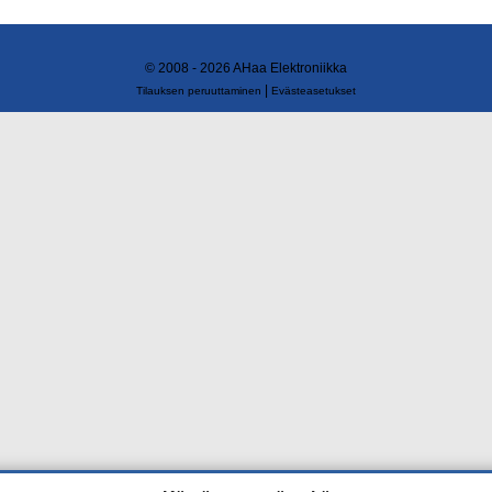
© 2008 - 2026 AHaa Elektroniikka
|
Tilauksen peruuttaminen
Evästeasetukset