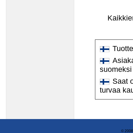
Kaikkie
Tuott
Asiaka
suomeksi
Saat o
turvaa ka
© 2008