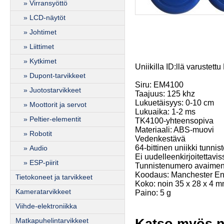
» Virransyöttö
» LCD-näytöt
» Johtimet
» Liittimet
» Kytkimet
Uniikilla ID:llä varustet
» Dupont-tarvikkeet
Siru: EM4100
» Juotostarvikkeet
Taajuus: 125 khz
Lukuetäisyys: 0-10 cm
» Moottorit ja servot
Lukuaika: 1-2 ms
» Peltier-elementit
TK4100-yhteensopiva
Materiaali: ABS-muovi
» Robotit
Vedenkestävä
64-bittinen uniikki tunnis
» Audio
Ei uudelleenkirjoitettavis
» ESP-piirit
Tunnistenumero avaimen
Koodaus: Manchester E
Tietokoneet ja tarvikkeet
Koko: noin 35 x 28 x 4 
Kameratarvikkeet
Paino: 5 g
Viihde-elektroniikka
Katso myös n
Matkapuhelintarvikkeet