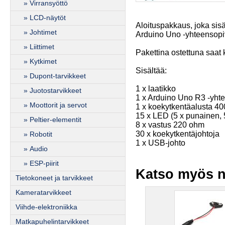
» Virransyöttö
» LCD-näytöt
Aloituspakkaus, joka sis
» Johtimet
Arduino Uno -yhteensopiv
» Liittimet
Pakettina ostettuna saat 
» Kytkimet
Sisältää:
» Dupont-tarvikkeet
1 x laatikko
» Juotostarvikkeet
1 x Arduino Uno R3 -yhte
» Moottorit ja servot
1 x koekytkentäalusta 40
15 x LED (5 x punainen, 5
» Peltier-elementit
8 x vastus 220 ohm
30 x koekytkentäjohtoja
» Robotit
1 x USB-johto
» Audio
» ESP-piirit
Katso myös n
Tietokoneet ja tarvikkeet
Kameratarvikkeet
Viihde-elektroniikka
Matkapuhelintarvikkeet