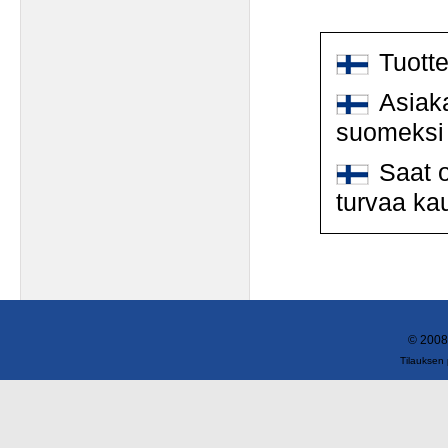
Tuott
Asiaka
suomeksi
Saat o
turvaa ka
© 2008
Tilauksen