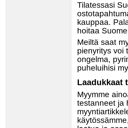
Tilatessasi Su
ostotapahtuman
kauppaa. Pala
hoitaa Suomen
Meiltä saat m
pienyritys voi 
ongelma, pyri
puheluihisi myö
Laadukkaat t
Myymme ainoas
testanneet ja 
myyntiartikkel
käytössämme,