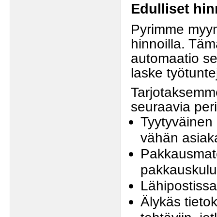
Edulliset hin
Pyrimme myym
hinnoilla. Täm
automaatio sek
laske työtunte
Tarjotaksemm
seuraavia peri
Tyytyväinen 
vähän asiaka
Pakkausmater
pakkauskulu
Lähipostissa
Älykäs tieto