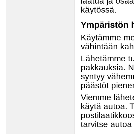
laatua ja osa
käytössä.
Ympäristön 
Käytämme meil
vähintään kah
Lähetämme tuo
pakkauksia. N
syntyy vähemm
päästöt piene
Viemme lähete
käytä autoa. 
postilaatikkoo
tarvitse autoa