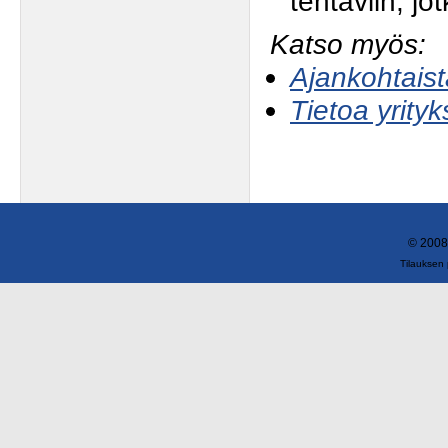
tehtäviin, j
Katso myös:
Ajankohtaista
Tietoa yrity
© 2008
Tilauksen