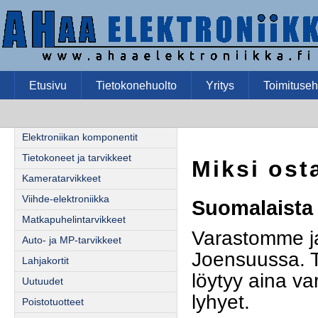
Etusivu
Tietokonehuolto
Yritys
Toimituseh
Elektroniikan komponentit
Tietokoneet ja tarvikkeet
Miksi ost
Kameratarvikkeet
Viihde-elektroniikka
Suomalaista 
Matkapuhelintarvikkeet
Varastomme ja
Auto- ja MP-tarvikkeet
Joensuussa. T
Lahjakortit
löytyy aina var
Uutuudet
lyhyet.
Poistotuotteet