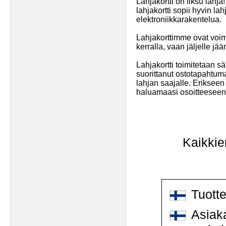
Lahjakortti on fiksu lahja
lahjakortti sopii hyvin la
elektroniikkarakentelua.
Lahjakorttimme ovat voim
kerralla, vaan jäljelle jä
Lahjakortti toimitetaan s
suorittanut ostotapahtuma
lahjan saajalle. Erikseen 
haluamaasi osoitteeseen
Kaikkie
Tuott
Asiaka