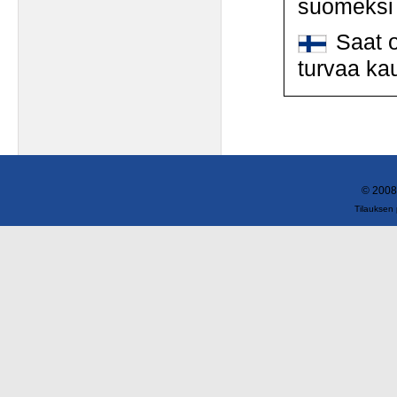
suomeksi
Saat o
turvaa ka
© 2008
Tilauksen