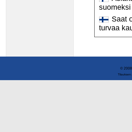
suomeksi
Saat o
turvaa ka
© 2008
Tilauksen