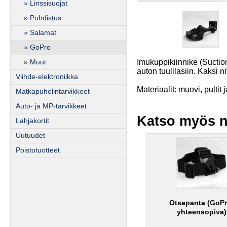
» Linssisuojat
» Puhdistus
» Salamat
» GoPro
Imukuppikiinnike (Suction
» Muut
auton tuulilasiin. Kaksi ni
Viihde-elektroniikka
Materiaalit: muovi, pultit j
Matkapuhelintarvikkeet
Auto- ja MP-tarvikkeet
Katso myös n
Lahjakortit
Uutuudet
Poistotuotteet
Otsapanta (GoPr
yhteensopiva)