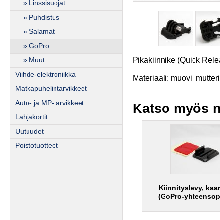
» Linssisuojat
» Puhdistus
» Salamat
» GoPro
Pikakiinnike (Quick Rele
» Muut
Viihde-elektroniikka
Materiaali: muovi, mutteri
Matkapuhelintarvikkeet
Auto- ja MP-tarvikkeet
Katso myös n
Lahjakortit
Uutuudet
Poistotuotteet
Kiinnityslevy, kaa
(GoPro-yhteensop