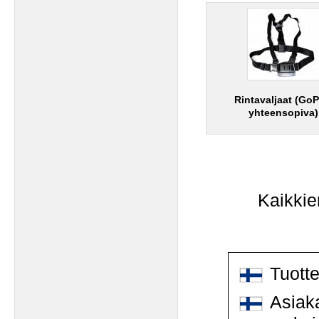
Rintavaljaat (GoP
yhteensopiva)
Kaikkie
Tuott
Asiaka