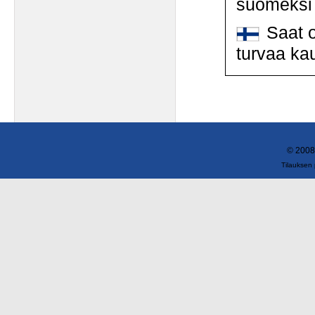
suomeksi
Saat o
turvaa ka
© 2008
Tilauksen