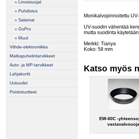
» Linssisuojat
» Puhdistus
Monikalvopinnoitettu UV-
» Salamat
UV-suodin vähentää kenn
» GoPro
mutta suodinta käytetään
» Muut
Merkki: Tianya
Viihde-elektroniikka
Koko: 58 mm
Matkapuhelintarvikkeet
Auto- ja MP-tarvikkeet
Katso myös n
Lahjakortit
Uutuudet
Poistotuotteet
EW-60C -yhteenso
vastavalosuoj