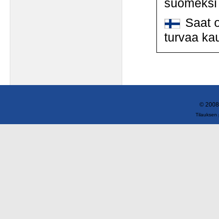
suomeksi
Saat o
turvaa ka
© 2008
Tilauksen