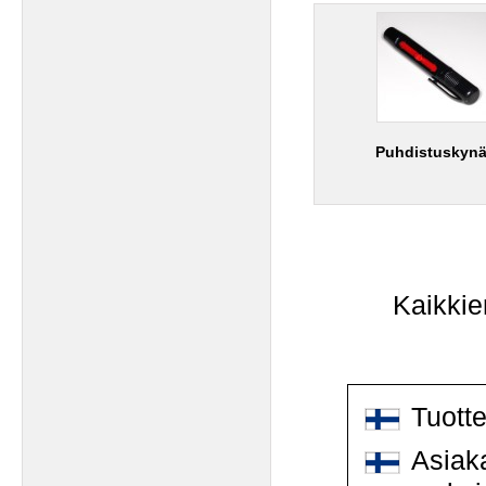
Puhdistuskyn
Kaikkie
Tuott
Asiaka