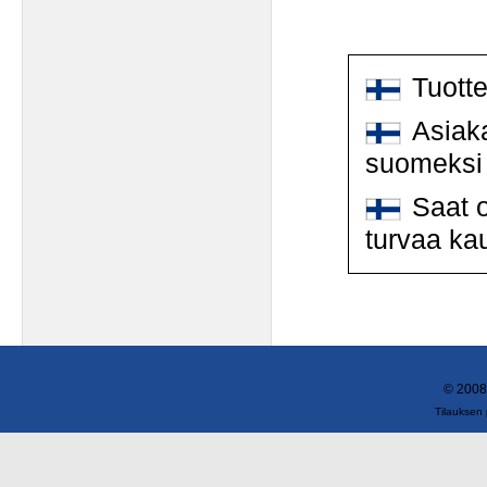
Tuott
Asiaka
suomeksi
Saat o
turvaa ka
© 2008
Tilauksen