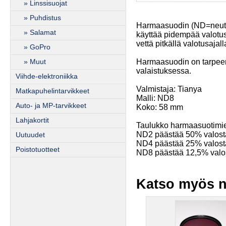
» Linssisuojat
» Puhdistus
Harmaasuodin (ND=neutra
» Salamat
käyttää pidempää valotusa
vettä pitkällä valotusaja
» GoPro
Harmaasuodin on tarpeen 
» Muut
valaistuksessa.
Viihde-elektroniikka
Valmistaja: Tianya
Matkapuhelintarvikkeet
Malli: ND8
Auto- ja MP-tarvikkeet
Koko: 58 mm
Lahjakortit
Taulukko harmaasuotimie
ND2 päästää 50% valost
Uutuudet
ND4 päästää 25% valost
Poistotuotteet
ND8 päästää 12,5% valo
Katso myös n