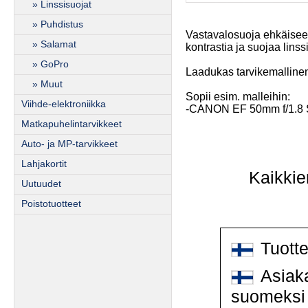
» Linssisuojat
» Puhdistus
Vastavalosuoja ehkäisee 
» Salamat
kontrastia ja suojaa linssi
» GoPro
Laadukas tarvikemalline
» Muut
Sopii esim. malleihin:
Viihde-elektroniikka
-CANON EF 50mm f/1.8 S
Matkapuhelintarvikkeet
Auto- ja MP-tarvikkeet
Lahjakortit
Kaikkie
Uutuudet
Poistotuotteet
Tuott
Asiaka
suomeksi