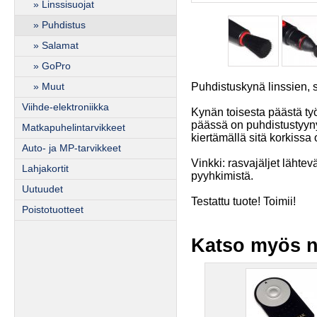
» Linssisuojat
» Puhdistus
» Salamat
» GoPro
Puhdistuskynä linssien, 
» Muut
Viihde-elektroniikka
Kynän toisesta päästä työn
päässä on puhdistustyyny,
Matkapuhelintarvikkeet
kiertämällä sitä korkiss
Auto- ja MP-tarvikkeet
Vinkki: rasvajäljet lähte
Lahjakortit
pyyhkimistä.
Uutuudet
Testattu tuote! Toimii!
Poistotuotteet
Katso myös n