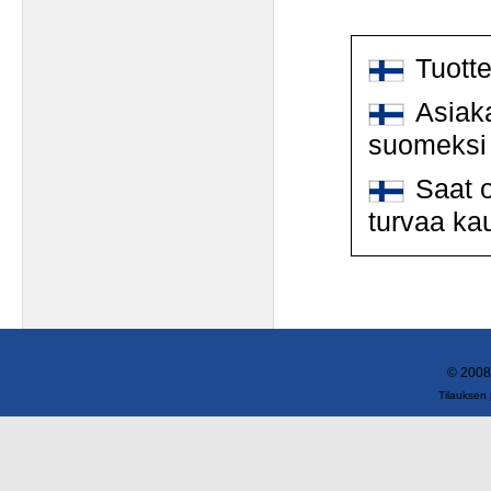
Tuott
Asiaka
suomeksi
Saat o
turvaa ka
© 2008
Tilauksen